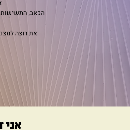
א
הכאב, התשישות ו
את רוצה למצוא
אני 