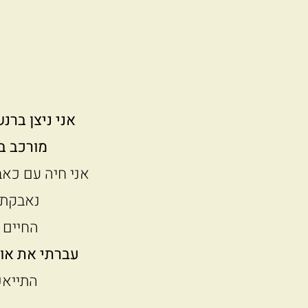
אני ניצן ברנ
מורכב ב-10 השנים האחרונות ל
אני חיה עם כאב
נאבקתי 
ה
חיים 
עברתי את אות
התייאש