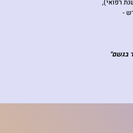
ת רפואי),
ש -
ד בגשם"