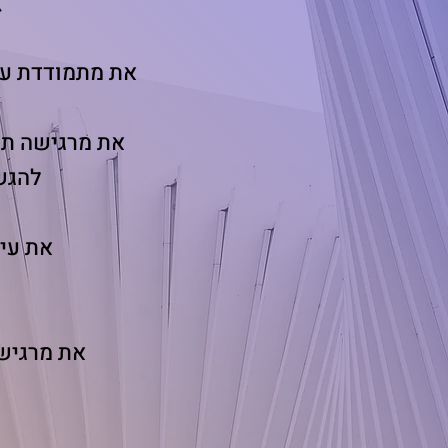
א
את מתמודדת עם 
את מרגישה תק
להגש
את עי
את מרגישה