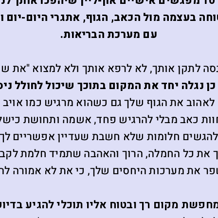
התהליך כולל 10 מפגשים אישיים און-ליין שיהפכו אותך 
חה בעצמה מול הכאב, הגוף, אתגרי היום-יום 
עם מערכת הבריאות.
נסה לתקן אותך, לא לרפא אותך ולא למצוא "את ש
כן נגלה יחד את המקום בתוכך שיכול לחולל ניס
לאהוב את הגוף שלך גם כשהוא מרגיש כמו אויב
וות כאב מבלי להרגיש פחד, אשמה ותחושת כישלו
הגשים חלומות שלא חשבת שעדיין אפשריים לך
 את כל החמלה, הרוך והאהבה שתמיד חלמת לקב
ר את מערכות היחסים שלך, כי את לא אמורה לה
חפשת מקום רך ובטוח אליו תוכלי להגיע בדיו