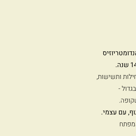
דומטריוזיס
ילות ותשישות,
גדול -
קופה.
ף, עם עצמי.
המפתח