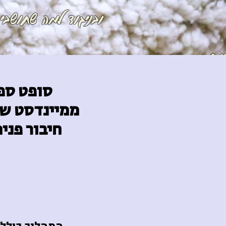
ובניגוד למה שחושב
"יש בך
נקודת רוך.
קום חולשתך -כי אם שער לעוצמה שאין לה 
סופט ספ
ובניגוד למה שחושב
סוזן פיבר
ממיינדסט של
חיבור פני