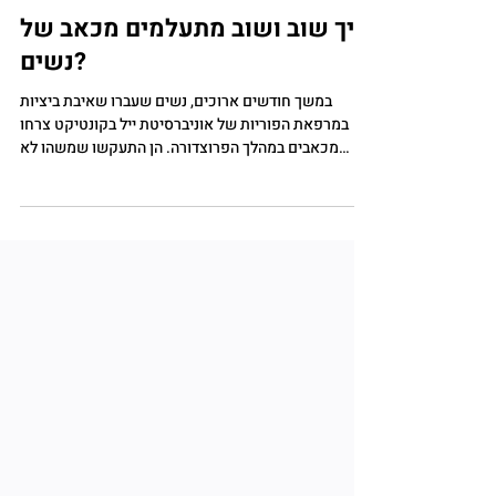
1 min read
אפליה מגדרית
איך שוב ושוב מתעלמים מכאב של
נשים?
במשך חודשים ארוכים, נשים שעברו שאיבת ביציות
במרפאת הפוריות של אוניברסיטת ייל בקונטיקט צרחו
מכאבים במהלך הפרוצדורה. הן התעקשו שמשהו לא
בסדר, אבל אף אחד בצוות הרפואי לא עצר לשאול למה.
ההנחה האוטומטית הייתה שהן פשוט קצת היסטריות, אולי
רגישות מדי, נו, מהנשים המגזימות האלה. הרי הרבה יותר
נפוץ לפגוש אישה דרמטית מאשת צוות שגונבת פנטניל.
בפועל, במשך חודשים אחות מהצוות גנבה את חומר
ההרדמה מהמזרקים והחליפה אותו בתמיסת מי מלח. וכל
הזמן הזה הנשים הרגישו הכל, ללא הרדמה. הסיפור של ייל
נשמ