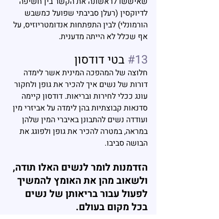
שאיששו לראשונה את הקשר בין חשיפה 
לדיוקסין (רעלן סביבתי שפועל כמשבש 
הורמונלי) לבין התפתחות אנדומטריוזיס, על 
אף שכלל לא הייתה מדענית.
#13
 בטי דודסון
חלוצה של המהפכה המינית אשר לימדה 
דורות של נשים איך להכיר את גופן ולחקור 
עונג ככלי לחירות ובריאות. דודסון קיימה 
סדנאות קבוצתיות בהן לימדה על אביזרי מין 
ועודדה נשים להתבונן באיברי המין שלהן 
במראה, במטרה להכיר את גופן ולפוגג את 
הבושה סביבו.
הזדמנות לומר לנשים האלו תודה, 
ולשאוב מהן את האומץ להמשיך 
לפעול עבור בריאותן של נשים 
בכל מקום בעולם.