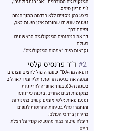
הגינקולוגיה המודרנית. "אבי הגינקולוגיה", 
ג’יי מריון סימס, 
ביצע בהן ניסויים ללא הרדמה מתוך הנחה 
גזענית שנשים שחורות אינן חשות כאב, 
ופיתח דרך 
כך את הניתוחים הגינקולוגים הראשונים 
בעולם.
נקראות היום 
“אמהות הגינקולוגיה”
.
#2
 ד”ר פרנסיס קלסי
רופאה מה-FDA שעמדה מול לחצים עצומים 
ומנעה את כניסת תרופת התלידומיד
 לארה"ב 
בשנות ה-60, בעוד אושרה להריוניות 
במקומות רבים אחרים. בזכות עירנותה 
נמנעו מאות אלפי מומים קשים בתינוקות 
והוחמרו נהלי בטיחות התרופות לנשים 
בהיריון ברחבי העולם.
קיבלה עיטור כבוד מהנשיא קנדי על הצלת 
חיים.