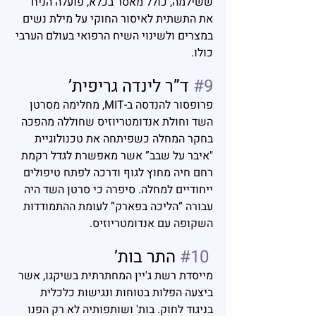
ששילמה, כולל מאסר בכלא, פועלה הניח 
את התשתית לאיסור החוקי על מילת נשים 
במצרים ולשינוי השיח הרפואי בעולם הערבי 
כולו.
#9
 ד”ר לינדה גריפית’
פרופסור להנדסה ב-MIT, מחלימה מסרטן 
השד וחולת אנדומטריוזיס שחוללה מהפכה 
בחקר המחלה כשפיתחה את טכנולוגיית 
"איבר על שבב” אשר מאפשרת לגדל רקמת 
רחם חיה מחוץ לגוף ודרכה לפתח טיפולים 
ייחודיים למחלה. סיפרה כי סרטן השד היה 
עבורה “הליכה בפארק” לעומת ההתמודדות 
השקופה עם אנדומטריוזיס.
#10
 התר בות’
מייסדת רשת ג'יין המחתרתית בשיקגו, אשר 
ביצעה הפלות בטוחות ונגישות כלכלית 
בניגוד לחוק. בות' ושותפותיה לא רק הפנו 