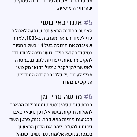
משפחתה לראשונה על ידי חברה עסקית 
שהרוויחה מתאיה.
#5
 אננדיבאי גושי
האישה ההודית הראשונה שנסעה לארה"ב 
כדי ללמוד רפואה מערבית ב-1886, לאחר 
שאיבדה את תינוקה בגיל 14 בשל מחסור 
בטיפול רפואי הולם. גושי חזרה להודו כדי 
להקים מרפאות ייעודיות לנשים, במטרה 
לאפשר להן לקבל טיפול רפואי מקצועי 
מבלי לעבור על כללי ההפרדה המגדרית 
הנוקשים בהודו.
#6
 מרשה פרידמן
חברת כנסת פמיניסטית וממובילות המאבק 
להפלות חוקיות בישראל, וכן נושאי טאבו 
כפגיעות מיניות במשפחה, זנות, סרטן השד 
וזכויות להט”ב. יזמה את הדיון הראשון 
בכנסת בנושא אלימות נגד נשים, שנוהל 